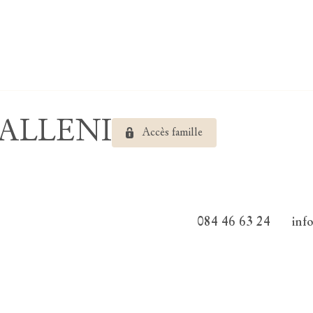
 GALLENI
Accès famille
084 46 63 24
inf