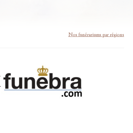
Nos funérariums par régions
m-lardau-laffut.be
Cookies
Vie privée
Disclaimer