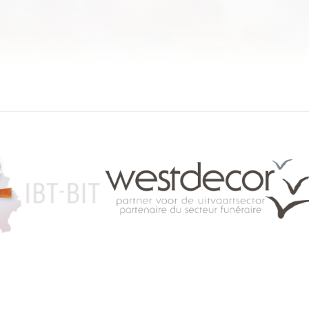
084 46 63 24
info@funerariu