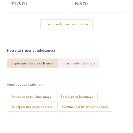
€175.00
€85.00
Votre nom
Commander une composition
🕯 Allumer ma bougie
Présenter mes condoléances
Je présente mes condoléances
Commander des fleurs
Vous pouvez également
Je transmets un témoignage
Je rédige un hommage
Je dépose une carte de visite
Commander un article funéraire