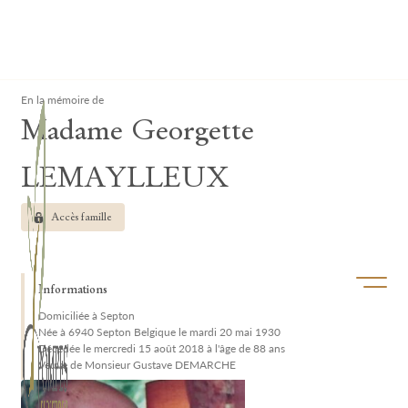
Lardau - Laffut Funérariums
Clos
En la mémoire de
Madame Georgette
LEMAYLLEUX
Accès famille
Ouvrir/f
Informations
Domiciliée à Septon
Née à 6940 Septon Belgique le mardi 20 mai 1930
Décédée le mercredi 15 août 2018 à l'âge de 88 ans
Veuve de Monsieur Gustave DEMARCHE