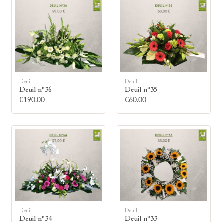
🕯
Deuil
Deuil
Deuil n°36
Deuil n°35
€190.00
€60.00
Allumez une bougie
Montrez votre soutien à la famille en
allumant symboliquement une bougie.
Votre prénom
Deuil
Deuil
Deuil n°34
Deuil n°33