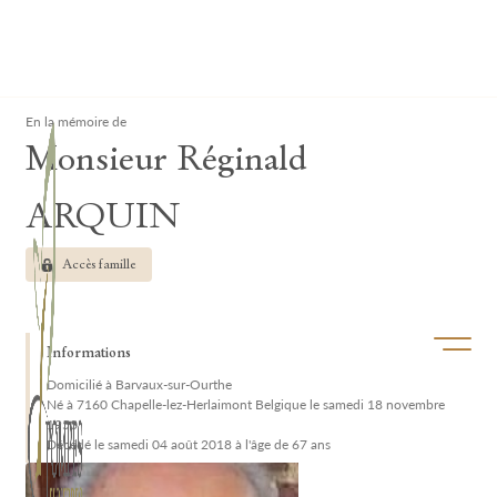
Lardau - Laffut Funérariums
Clos
En la mémoire de
Monsieur Réginald
ARQUIN
Accès famille
Ouvrir/f
Informations
Domicilié à Barvaux-sur-Ourthe
Né à 7160 Chapelle-lez-Herlaimont Belgique le samedi 18 novembre
1950
Décédé le samedi 04 août 2018 à l'âge de 67 ans