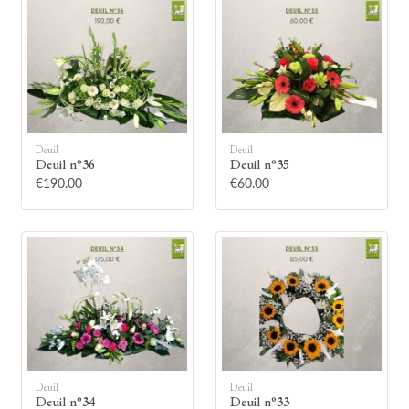
🕯
Deuil
Deuil
Deuil n°36
Deuil n°35
€190.00
€60.00
Allumez une bougie
Montrez votre soutien à la famille en
allumant symboliquement une bougie.
Votre prénom
Deuil
Deuil
Deuil n°34
Deuil n°33