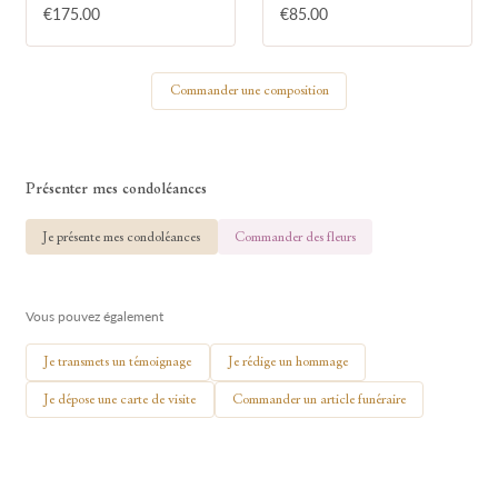
€175.00
€85.00
Votre nom
Commander une composition
🕯 Allumer ma bougie
Présenter mes condoléances
Je présente mes condoléances
Commander des fleurs
Vous pouvez également
Je transmets un témoignage
Je rédige un hommage
Je dépose une carte de visite
Commander un article funéraire