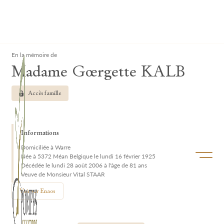
Lardau - Laffut Funérariums
Clos
En la mémoire de
Madame Goergette KALB
Accès famille
Informations
Domiciliée à Warre
Ouvrir/f
Née à 5372 Méan Belgique le lundi 16 février 1925
Décédée le lundi 28 août 2006 à l'âge de 81 ans
Veuve de Monsieur Vital STAAR
Voir sur Enaos