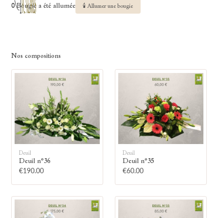
0 Bougie a été allumée
🕯 Allumer une bougie
Nos compositions
Deuil
Deuil
Deuil n°36
Deuil n°35
€190.00
€60.00