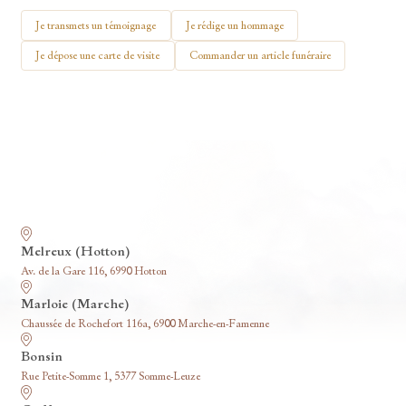
🕯 Allumer ma bougie
Je transmets un témoignage
Je rédige un hommage
Je dépose une carte de visite
Commander un article funéraire
Nos funérariums
Melreux (Hotton)
Av. de la Gare 116, 6990 Hotton
Marloie (Marche)
Chaussée de Rochefort 116a, 6900 Marche-en-Famenne
Bonsin
Rue Petite-Somme 1, 5377 Somme-Leuze