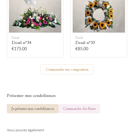
🕯
Allumez une bougie
Deuil
Deuil
Montrez votre soutien à la famille en
Deuil n°34
Deuil n°33
allumant symboliquement une bougie.
€175.00
€85.00
Votre prénom
Commander une composition
Présenter mes condoléances
Votre nom
Je présente mes condoléances
Commander des fleurs
Vous pouvez également