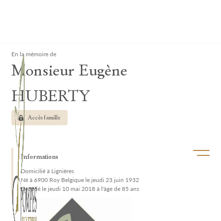
Lardau - Laffut Funérariums
Clos
En la mémoire de
Monsieur Eugène
HUBERTY
Accès famille
Ouvrir/f
Informations
Domicilié à Lignières
Né à 6900 Roy Belgique le jeudi 23 juin 1932
Décédé le jeudi 10 mai 2018 à l'âge de 85 ans