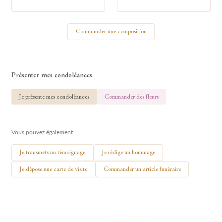
Votre nom
Commander une composition
🕯 Allumer ma bougie
Présenter mes condoléances
Je présente mes condoléances
Commander des fleurs
Vous pouvez également
Je transmets un témoignage
Je rédige un hommage
Je dépose une carte de visite
Commander un article funéraire