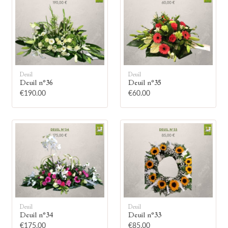
Deuil
Deuil
🕯
Deuil n°36
Deuil n°35
€190.00
€60.00
Allumez une bougie
Montrez votre soutien à la famille en
allumant symboliquement une bougie.
Votre prénom
Deuil
Deuil
Deuil n°34
Deuil n°33
€175.00
€85.00