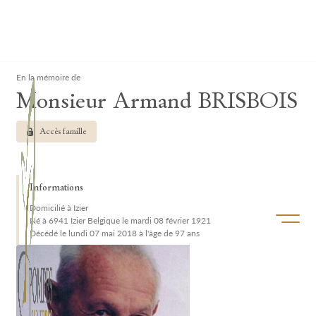
Lardau - Laffut Funérariums
Clos
En la mémoire de
Monsieur Armand BRISBOIS
Accès famille
Informations
Domicilié à Izier
Ouvrir/f
Né à 6941 Izier Belgique le mardi 08 février 1921
Décédé le lundi 07 mai 2018 à l'âge de 97 ans