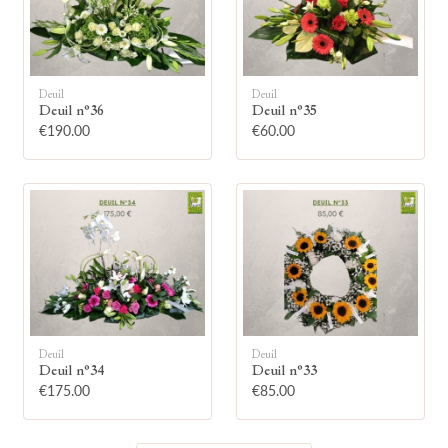
Deuil
Deuil
Deuil n°36
Deuil n°35
🕯
€190.00
€60.00
Allumez une bougie
Montrez votre soutien à la famille en
allumant symboliquement une bougie.
Votre prénom
Deuil
Deuil
Deuil n°34
Deuil n°33
€175.00
€85.00
Votre nom