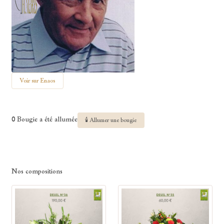
Voir sur Enaos
0 Bougie a été allumée
🕯 Allumer une bougie
Nos compositions