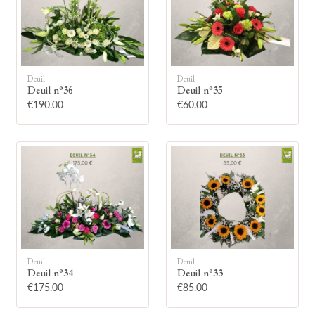
Deuil
Deuil
Deuil n°36
Deuil n°35
🕯
€190.00
€60.00
Allumez une bougie
Montrez votre soutien à la famille en
allumant symboliquement une bougie.
Votre prénom
Deuil
Deuil
Deuil n°34
Deuil n°33
€175.00
€85.00