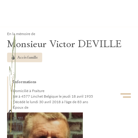
Lardau - Laffut Funérariums
Clos
En la mémoire de
Monsieur Victor DEVILLE
Accès famille
Informations
Domicilié à Fraiture
Ouvrir/f
Né à 4577 Linchet Belgique le jeudi 18 avril 1935
Décédé le lundi 30 avril 2018 à l'âge de 83 ans
Époux de