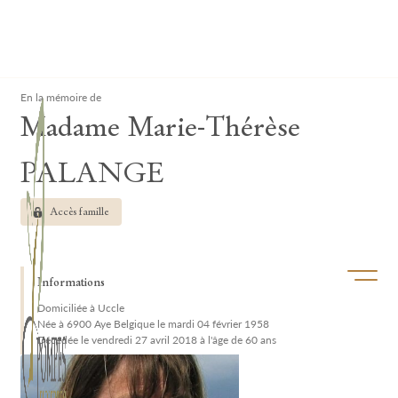
Lardau - Laffut Funérariums
Clos
En la mémoire de
Madame Marie-Thérèse
PALANGE
Accès famille
Ouvrir/f
Informations
Domiciliée à Uccle
Née à 6900 Aye Belgique le mardi 04 février 1958
Décédée le vendredi 27 avril 2018 à l'âge de 60 ans