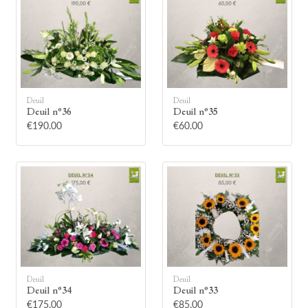
Deuil
Deuil
🕯
Deuil n°36
Deuil n°35
€190.00
€60.00
Allumez une bougie
Montrez votre soutien à la famille en
allumant symboliquement une bougie.
Votre prénom
Deuil
Deuil
Deuil n°34
Deuil n°33
€175.00
€85.00