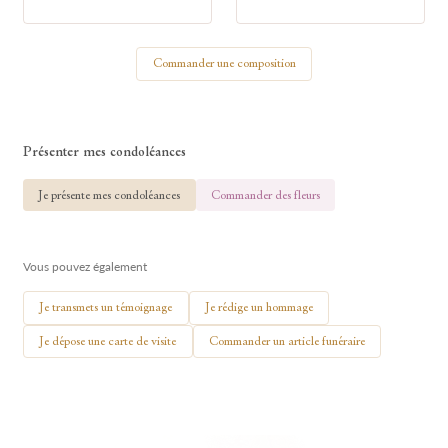
Votre nom
Commander une composition
🕯 Allumer ma bougie
Présenter mes condoléances
Je présente mes condoléances
Commander des fleurs
Vous pouvez également
Je transmets un témoignage
Je rédige un hommage
Je dépose une carte de visite
Commander un article funéraire