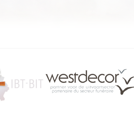
084 46 63 24
info@funerariu