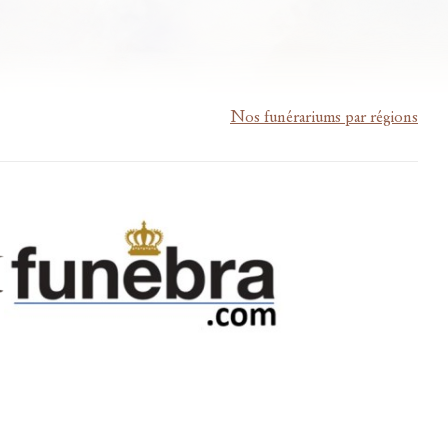
Nos funérariums par régions
m-lardau-laffut.be
Cookies
Vie privée
Disclaimer