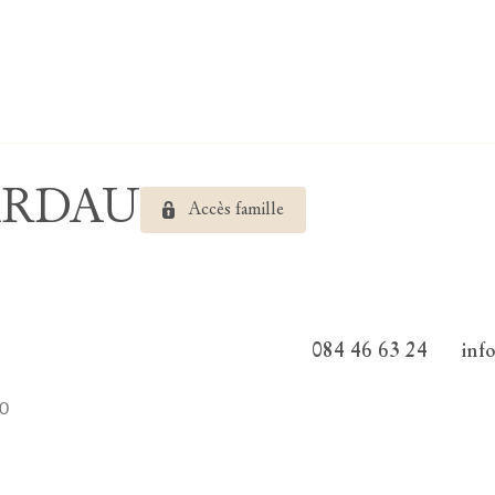
LARDAU
Accès famille
084 46 63 24
inf
50