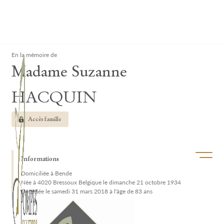
Lardau - Laffut Funérariums
Clos
En la mémoire de
Madame Suzanne
HACQUIN
Accès famille
Ouvrir/f
Informations
Domiciliée à Bende
Née à 4020 Bressoux Belgique le dimanche 21 octobre 1934
Décédée le samedi 31 mars 2018 à l'âge de 83 ans