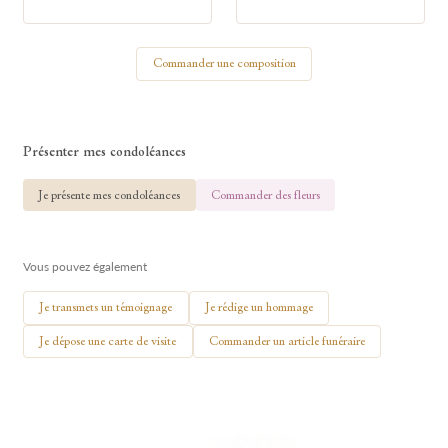
Votre nom
Commander une composition
🕯 Allumer ma bougie
Présenter mes condoléances
Je présente mes condoléances
Commander des fleurs
Vous pouvez également
Je transmets un témoignage
Je rédige un hommage
Je dépose une carte de visite
Commander un article funéraire