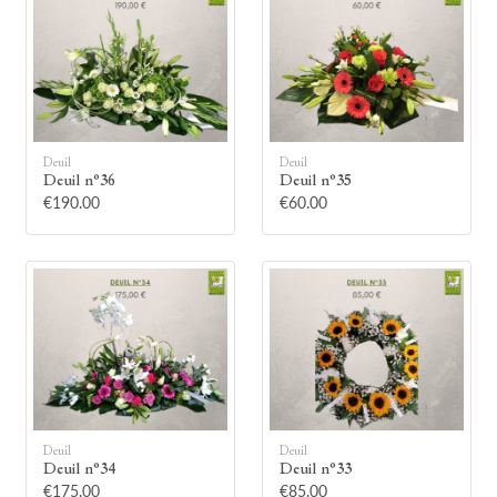
Deuil
Deuil
🕯
Deuil n°36
Deuil n°35
€190.00
€60.00
Allumez une bougie
Montrez votre soutien à la famille en
allumant symboliquement une bougie.
Votre prénom
Deuil
Deuil
Deuil n°34
Deuil n°33
€175.00
€85.00