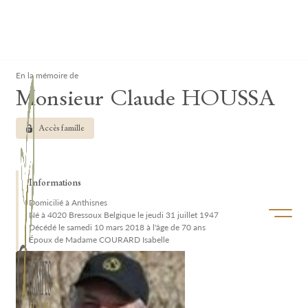
Lardau - Laffut Funérariums
Clos
En la mémoire de
Monsieur Claude HOUSSA
Accès famille
Informations
Domicilié à Anthisnes
Ouvrir/f
Né à 4020 Bressoux Belgique le jeudi 31 juillet 1947
Décédé le samedi 10 mars 2018 à l'âge de 70 ans
Époux de Madame COURARD Isabelle