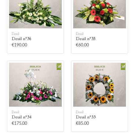
Deuil
Deuil
Deuil n°36
Deuil n°35
🕯
€190.00
€60.00
Allumez une bougie
Montrez votre soutien à la famille en
allumant symboliquement une bougie.
Votre prénom
Deuil
Deuil
Deuil n°34
Deuil n°33
€175.00
€85.00