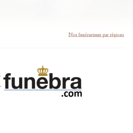
Nos funérariums par régions
m-lardau-laffut.be
Cookies
Vie privée
Disclaimer