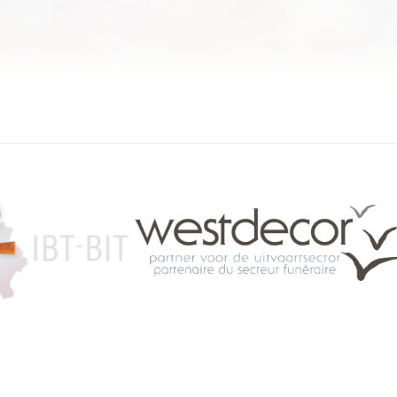
084 46 63 24
info@funerariu