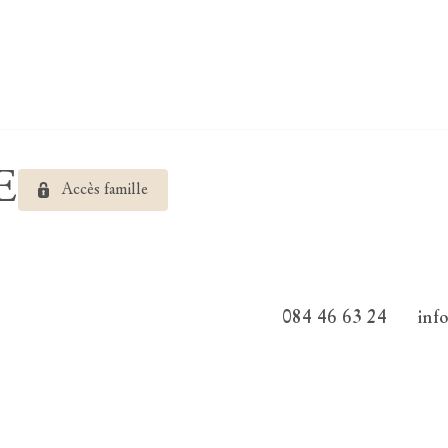
E
Accès famille
084 46 63 24
inf