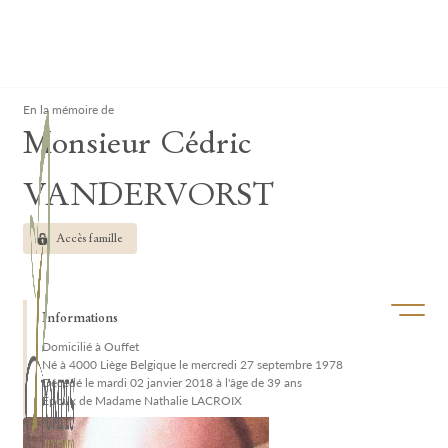
Lardau - Laffut Funérariums
Clos
En la mémoire de
Monsieur Cédric
VANDERVORST
Accès famille
Ouvrir/f
Informations
Domicilié à Ouffet
Né à 4000 Liège Belgique le mercredi 27 septembre 1978
Décédé le mardi 02 janvier 2018 à l'âge de 39 ans
Époux de Madame Nathalie LACROIX