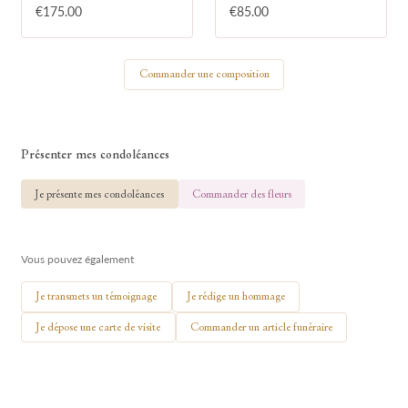
€175.00
€85.00
Votre nom
Commander une composition
🕯 Allumer ma bougie
Présenter mes condoléances
Je présente mes condoléances
Commander des fleurs
Vous pouvez également
Je transmets un témoignage
Je rédige un hommage
Je dépose une carte de visite
Commander un article funéraire