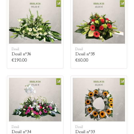
🕯
Deuil
Deuil
Deuil n°36
Deuil n°35
€190.00
€60.00
Allumez une bougie
Montrez votre soutien à la famille en
allumant symboliquement une bougie.
Votre prénom
Deuil
Deuil
Deuil n°34
Deuil n°33