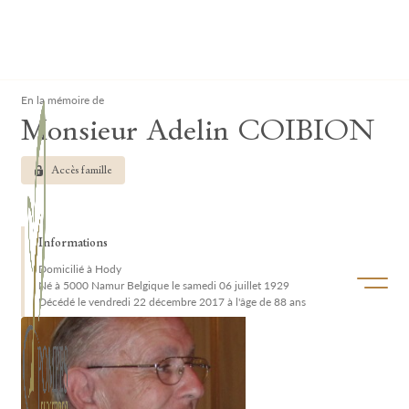
Lardau - Laffut Funérariums
Clos
En la mémoire de
Monsieur Adelin COIBION
Accès famille
Informations
Domicilié à Hody
Ouvrir/f
Né à 5000 Namur Belgique le samedi 06 juillet 1929
Décédé le vendredi 22 décembre 2017 à l'âge de 88 ans