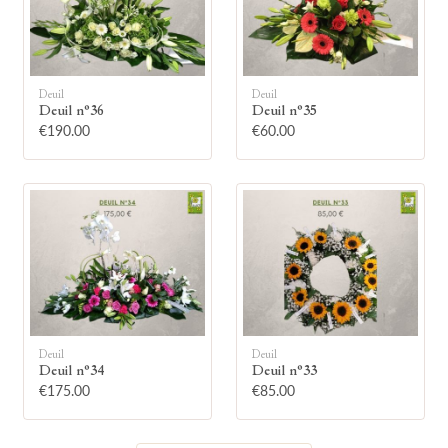
Deuil
Deuil
Deuil n°36
Deuil n°35
🕯
€190.00
€60.00
Allumez une bougie
Montrez votre soutien à la famille en
allumant symboliquement une bougie.
Votre prénom
Deuil
Deuil
Deuil n°34
Deuil n°33
€175.00
€85.00
Votre nom