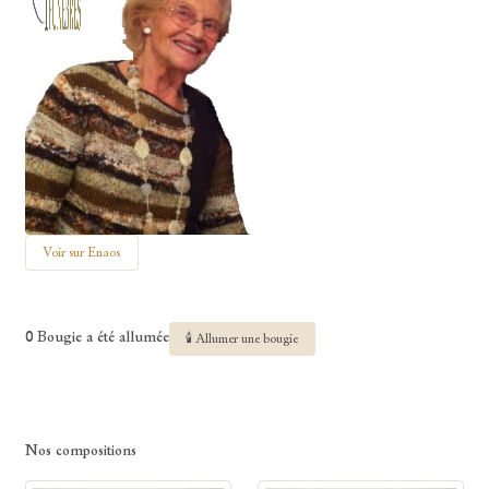
Voir sur Enaos
0 Bougie a été allumée
🕯 Allumer une bougie
Nos compositions