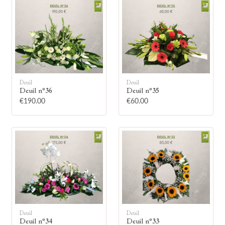
🕯
Deuil
Deuil
Deuil n°36
Deuil n°35
€190.00
€60.00
Allumez une bougie
Montrez votre soutien à la famille en
allumant symboliquement une bougie.
Votre prénom
Deuil
Deuil
Deuil n°34
Deuil n°33