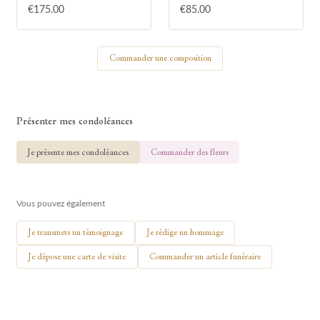
€175.00
€85.00
Votre nom
Commander une composition
🕯 Allumer ma bougie
Présenter mes condoléances
Je présente mes condoléances
Commander des fleurs
Vous pouvez également
Je transmets un témoignage
Je rédige un hommage
Je dépose une carte de visite
Commander un article funéraire