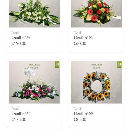
Deuil
Deuil
Deuil n°36
Deuil n°35
🕯
€190.00
€60.00
Allumez une bougie
Montrez votre soutien à la famille en
allumant symboliquement une bougie.
Votre prénom
Deuil
Deuil
Deuil n°34
Deuil n°33
€175.00
€85.00