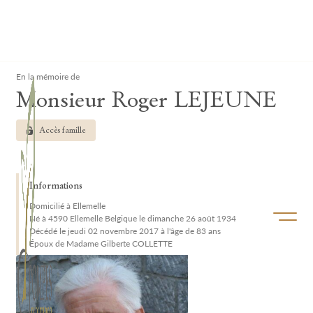
Lardau - Laffut Funérariums
Clos
En la mémoire de
Monsieur Roger LEJEUNE
Accès famille
Informations
Domicilié à Ellemelle
Ouvrir/f
Né à 4590 Ellemelle Belgique le dimanche 26 août 1934
Décédé le jeudi 02 novembre 2017 à l'âge de 83 ans
Époux de Madame Gilberte COLLETTE