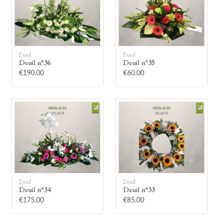
Deuil
Deuil
Deuil n°36
Deuil n°35
🕯
€190.00
€60.00
Allumez une bougie
Montrez votre soutien à la famille en
allumant symboliquement une bougie.
Votre prénom
Deuil
Deuil
Deuil n°34
Deuil n°33
€175.00
€85.00