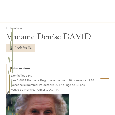
Lardau - Laffut Funérariums
Clos
En la mémoire de
Madame Denise DAVID
Accès famille
Informations
Domiciliée à Ny
Ouvrir/f
Née à 6987 Rendeux Belgique le mercredi 28 novembre 1928
Décédée le mercredi 25 octobre 2017 à l'âge de 88 ans
Veuve de Monsieur Omer QUOITIN