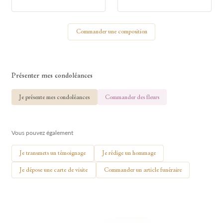
Votre nom
Commander une composition
🕯 Allumer ma bougie
Présenter mes condoléances
Je présente mes condoléances
Commander des fleurs
Vous pouvez également
Je transmets un témoignage
Je rédige un hommage
Je dépose une carte de visite
Commander un article funéraire