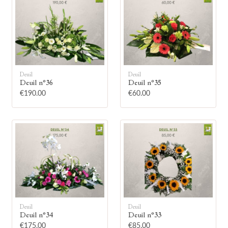
Deuil
Deuil
🕯
Deuil n°36
Deuil n°35
€190.00
€60.00
Allumez une bougie
Montrez votre soutien à la famille en
allumant symboliquement une bougie.
Votre prénom
Deuil
Deuil
Deuil n°34
Deuil n°33
€175.00
€85.00