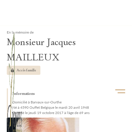
Lardau - Laffut Funérariums
Clos
En la mémoire de
Monsieur Jacques
MAILLEUX
Accès famille
Ouvrir/f
Informations
Domicilié à Barvaux-sur-Ourthe
Né à 4590 Ouffet Belgique le mardi 20 avril 1948
Décédé le jeudi 19 octobre 2017 à l'âge de 69 ans