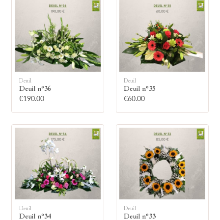
🕯
Deuil
Deuil
Deuil n°36
Deuil n°35
€190.00
€60.00
Allumez une bougie
Montrez votre soutien à la famille en
allumant symboliquement une bougie.
Votre prénom
Deuil
Deuil
Deuil n°34
Deuil n°33