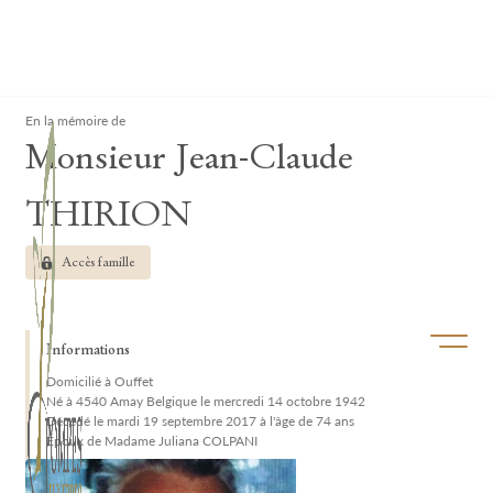
Lardau - Laffut Funérariums
Clos
En la mémoire de
Monsieur Jean-Claude
THIRION
Accès famille
Ouvrir/f
Informations
Domicilié à Ouffet
Né à 4540 Amay Belgique le mercredi 14 octobre 1942
Décédé le mardi 19 septembre 2017 à l'âge de 74 ans
Époux de Madame Juliana COLPANI