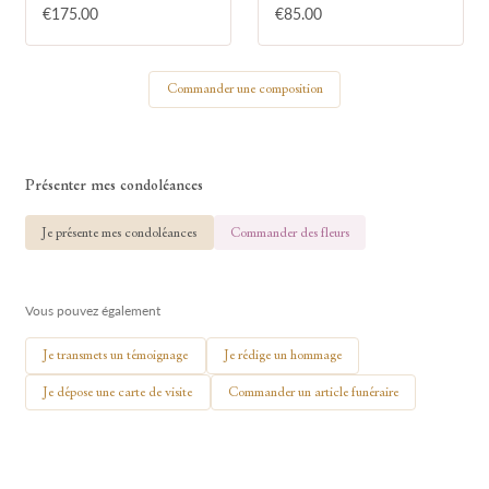
€175.00
€85.00
Votre nom
Commander une composition
🕯 Allumer ma bougie
Présenter mes condoléances
Je présente mes condoléances
Commander des fleurs
Vous pouvez également
Je transmets un témoignage
Je rédige un hommage
Je dépose une carte de visite
Commander un article funéraire