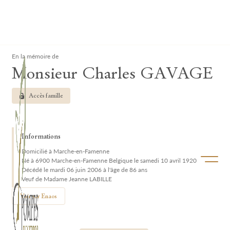
Lardau - Laffut Funérariums
Clos
En la mémoire de
Monsieur Charles GAVAGE
Accès famille
Informations
Domicilié à Marche-en-Famenne
Ouvrir/f
Né à 6900 Marche-en-Famenne Belgique le samedi 10 avril 1920
Décédé le mardi 06 juin 2006 à l'âge de 86 ans
Veuf de Madame Jeanne LABILLE
Voir sur Enaos