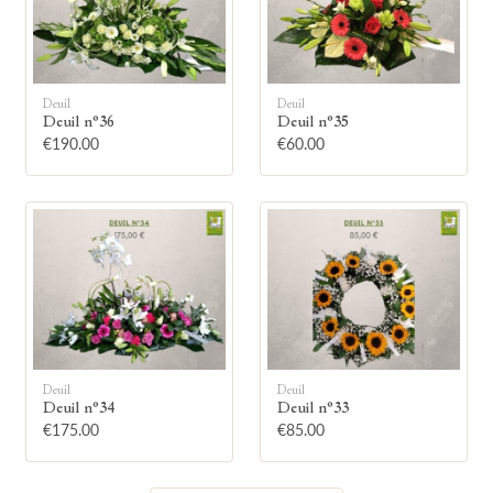
Deuil
Deuil
Deuil n°36
Deuil n°35
🕯
€190.00
€60.00
Allumez une bougie
Montrez votre soutien à la famille en
allumant symboliquement une bougie.
Votre prénom
Deuil
Deuil
Deuil n°34
Deuil n°33
€175.00
€85.00
Votre nom