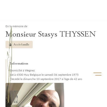
Lardau - Laffut Funérariums
Clos
En la mémoire de
Monsieur Stasys THYSSEN
Accès famille
Informations
Domicilié à Wegnez
Ouvrir/f
Né à 4500 Huy Belgique le samedi 06 septembre 1975
Décédé le dimanche 10 septembre 2017 à l'âge de 42 ans