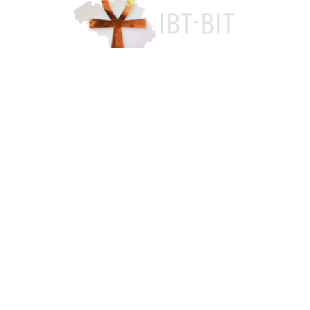
Accès famille
084 46 63 24
info@funerarium-lardau-laffut.be
Cookies