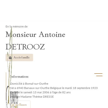
Lardau - Laffut Funérariums
Clos
En la mémoire de
Monsieur Antoine
DETROOZ
Accès famille
Ouvrir/f
Informations
Domicilié à Bomal-sur-Ourthe
Né à 6940 Barvaux-sur-Ourthe Belgique le mardi 18 septembre 1923
Décédé le samedi 13 mai 2006 à l'âge de 82 ans
Veuf de Madame Thérèse DRESSE
Voir sur Enaos