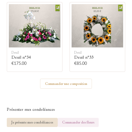
🕯
Allumez une bougie
Montrez votre soutien à la famille en
Deuil
Deuil
allumant symboliquement une bougie.
Deuil n°34
Deuil n°33
€175.00
€85.00
Votre prénom
Commander une composition
Votre nom
Présenter mes condoléances
Je présente mes condoléances
Commander des fleurs