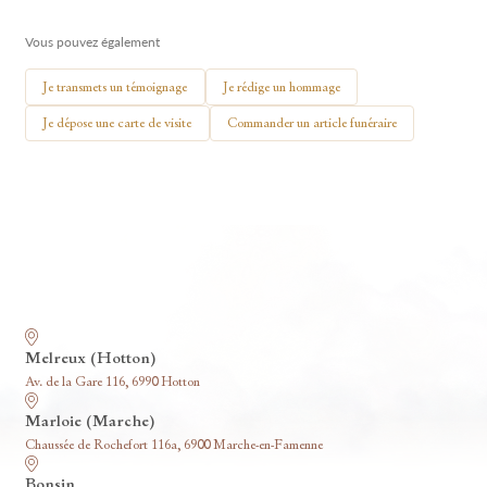
🕯 Allumer ma bougie
Vous pouvez également
Je transmets un témoignage
Je rédige un hommage
Je dépose une carte de visite
Commander un article funéraire
Nos funérariums
Melreux (Hotton)
Av. de la Gare 116, 6990 Hotton
Marloie (Marche)
Chaussée de Rochefort 116a, 6900 Marche-en-Famenne
Bonsin