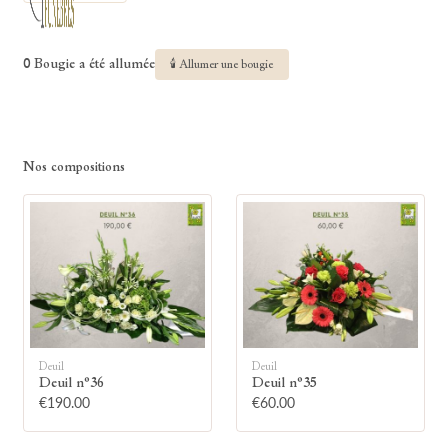
0 Bougie a été allumée
🕯 Allumer une bougie
Nos compositions
Deuil
Deuil
Deuil n°36
Deuil n°35
€190.00
€60.00