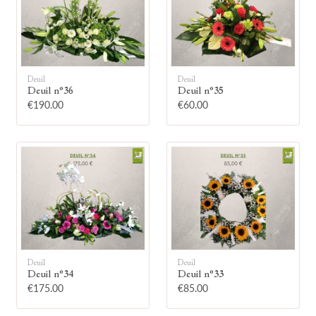
Deuil
Deuil
Deuil n°36
Deuil n°35
🕯
€190.00
€60.00
Allumez une bougie
Montrez votre soutien à la famille en
allumant symboliquement une bougie.
Votre prénom
Deuil
Deuil
Deuil n°34
Deuil n°33
€175.00
€85.00