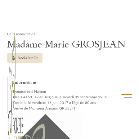
Lardau - Laffut Funérariums
Clos
En la mémoire de
Madame Marie GROSJEAN
Accès famille
Informations
Domiciliée à Hamoir
Ouvrir/f
Née à 4163 Tavier Belgique le samedi 05 septembre 1936
Décédée le vendredi 16 juin 2017 à l'âge de 80 ans
Veuve de Monsieur Armand GRUSLIN