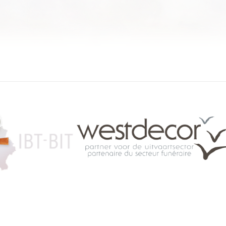
084 46 63 24
info@funerariu