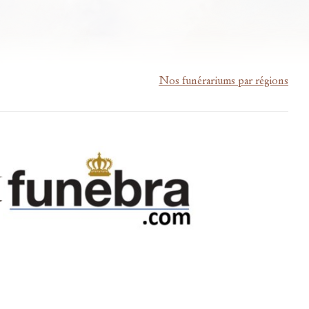
Nos funérariums par régions
m-lardau-laffut.be
Cookies
Vie privée
Disclaimer