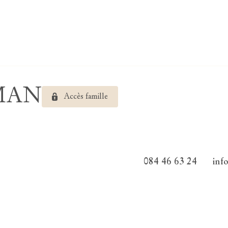
RMAN
Accès famille
084 46 63 24
inf