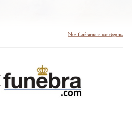
Nos funérariums par régions
m-lardau-laffut.be
Cookies
Vie privée
Disclaimer