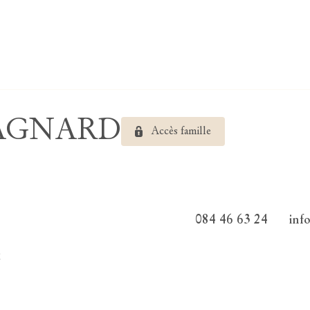
SPAGNARD
Accès famille
084 46 63 24
inf
2