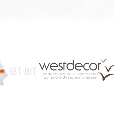
084 46 63 24
info@funerariu