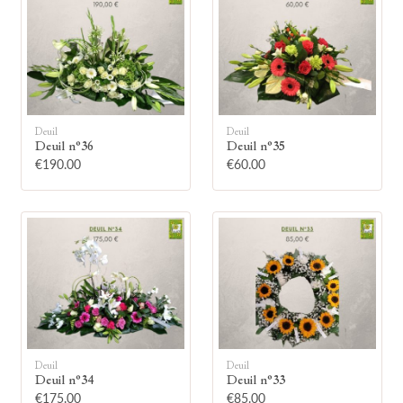
Deuil
Deuil
🕯
Deuil n°36
Deuil n°35
€190.00
€60.00
Allumez une bougie
Montrez votre soutien à la famille en
allumant symboliquement une bougie.
Votre prénom
Deuil
Deuil
Deuil n°34
Deuil n°33
€175.00
€85.00