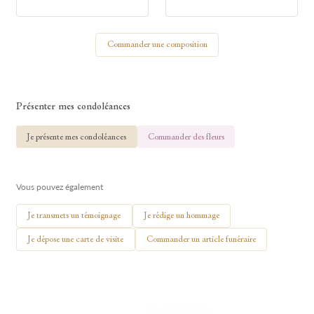
Votre nom
Commander une composition
🕯 Allumer ma bougie
Présenter mes condoléances
Je présente mes condoléances
Commander des fleurs
Vous pouvez également
Je transmets un témoignage
Je rédige un hommage
Je dépose une carte de visite
Commander un article funéraire