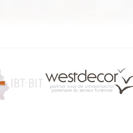
084 46 63 24
info@funerariu