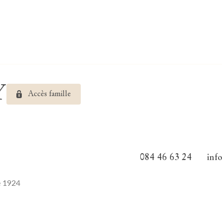
Y
Accès famille
084 46 63 24
inf
e 1924