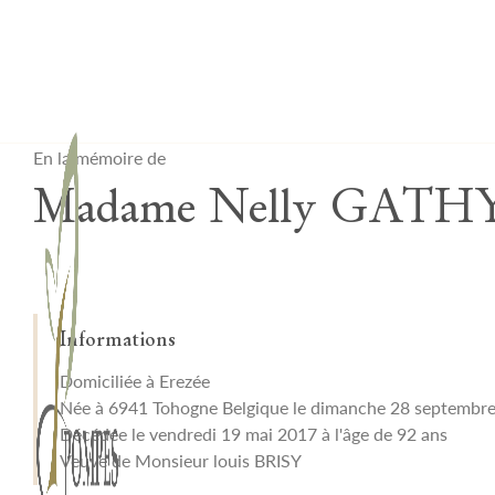
Lardau - Laffut Funérariums
En la mémoire de
Madame Nelly GATH
Informations
Domiciliée à Erezée
Née à 6941 Tohogne Belgique le dimanche 28 septembr
Décédée le vendredi 19 mai 2017 à l'âge de 92 ans
Veuve de Monsieur louis BRISY