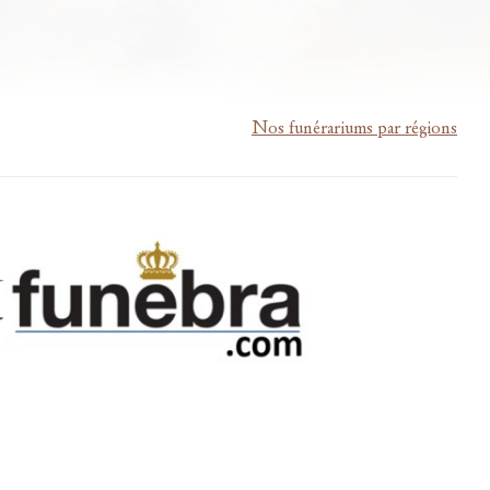
Nos funérariums par régions
m-lardau-laffut.be
Cookies
Vie privée
Disclaimer