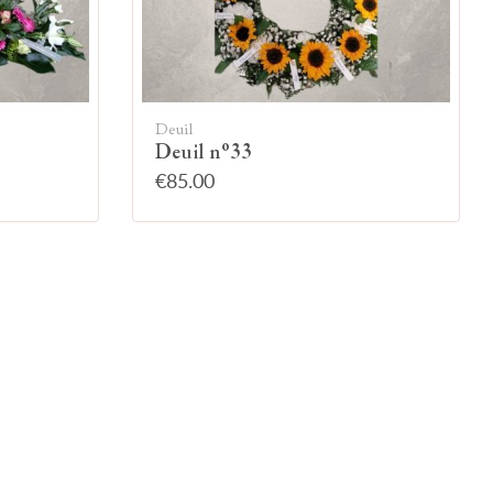
Deuil
Deuil n°33
€85.00