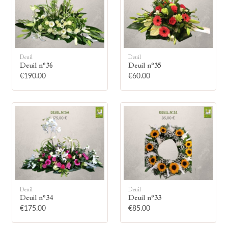
Deuil
Deuil
Deuil n°36
Deuil n°35
🕯
€190.00
€60.00
Allumez une bougie
Montrez votre soutien à la famille en
allumant symboliquement une bougie.
Votre prénom
Deuil
Deuil
Deuil n°34
Deuil n°33
€175.00
€85.00