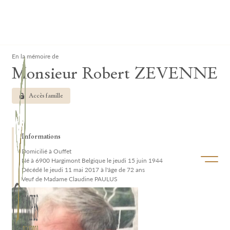
Lardau - Laffut Funérariums
Clos
En la mémoire de
Monsieur Robert ZEVENNE
Accès famille
Informations
Domicilié à Ouffet
Ouvrir/f
Né à 6900 Hargimont Belgique le jeudi 15 juin 1944
Décédé le jeudi 11 mai 2017 à l'âge de 72 ans
Veuf de Madame Claudine PAULUS