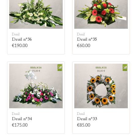
Deuil
Deuil
Deuil n°36
Deuil n°35
🕯
€190.00
€60.00
Allumez une bougie
Montrez votre soutien à la famille en
allumant symboliquement une bougie.
Votre prénom
Deuil
Deuil
Deuil n°34
Deuil n°33
€175.00
€85.00