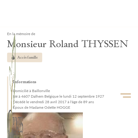
Lardau - Laffut Funérariums
Clos
En la mémoire de
Monsieur Roland THYSSEN
Accès famille
Informations
Domicilié à Baillonville
Ouvrir/f
Né à 4607 Dalhem Belgique le lundi 12 septembre 1927
Décédé le vendredi 28 avril 2017 à l'âge de 89 ans
Époux de Madame Odette HOGGE