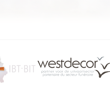
084 46 63 24
info@funerariu