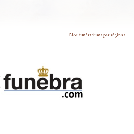
Nos funérariums par régions
m-lardau-laffut.be
Cookies
Vie privée
Disclaimer