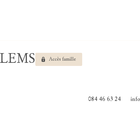
ILLEMS
Accès famille
084 46 63 24
inf