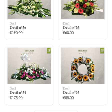
Deuil
Deuil
Deuil n°36
Deuil n°35
🕯
€190.00
€60.00
Allumez une bougie
Montrez votre soutien à la famille en
allumant symboliquement une bougie.
Votre prénom
Deuil
Deuil
Deuil n°34
Deuil n°33
€175.00
€85.00
Votre nom