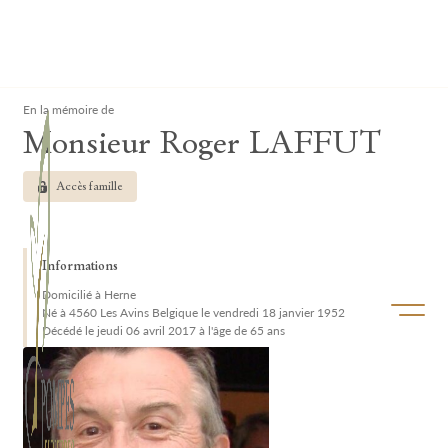
Lardau - Laffut Funérariums
Clos
En la mémoire de
Monsieur Roger LAFFUT
Accès famille
Informations
Domicilié à Herne
Ouvrir/f
Né à 4560 Les Avins Belgique le vendredi 18 janvier 1952
Décédé le jeudi 06 avril 2017 à l'âge de 65 ans