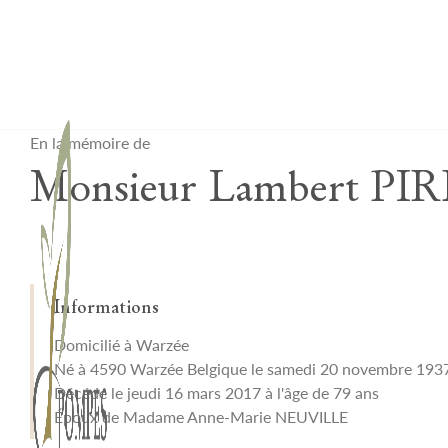
Lardau - Laffut Funérariums
En la mémoire de
Monsieur Lambert PI
Informations
Domicilié à Warzée
Né à 4590 Warzée Belgique le samedi 20 novembre 193
Décédé le jeudi 16 mars 2017 à l'âge de 79 ans
Époux de Madame Anne-Marie NEUVILLE