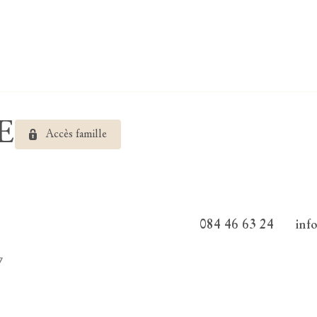
RE
Accès famille
084 46 63 24
inf
7