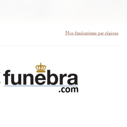
Nos funérariums par régions
m-lardau-laffut.be
Cookies
Vie privée
Disclaimer