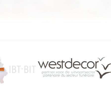
084 46 63 24
info@funerariu