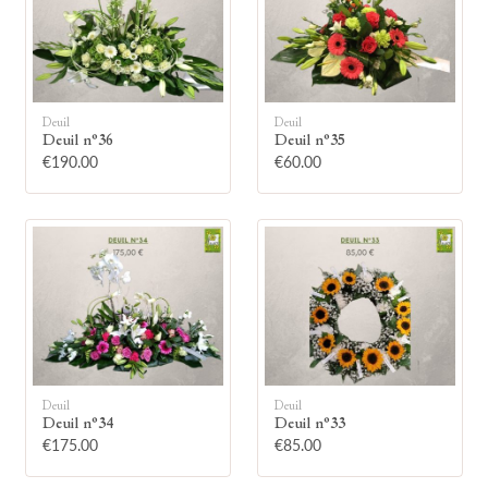
Deuil
Deuil
Deuil n°36
Deuil n°35
🕯
€190.00
€60.00
Allumez une bougie
Montrez votre soutien à la famille en
allumant symboliquement une bougie.
Votre prénom
Deuil
Deuil
Deuil n°34
Deuil n°33
€175.00
€85.00