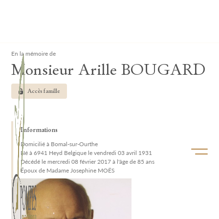
Lardau - Laffut Funérariums
Clos
En la mémoire de
Monsieur Arille BOUGARD
Accès famille
Informations
Domicilié à Bomal-sur-Ourthe
Ouvrir/f
Né à 6941 Heyd Belgique le vendredi 03 avril 1931
Décédé le mercredi 08 février 2017 à l'âge de 85 ans
Époux de Madame Josephine MOËS