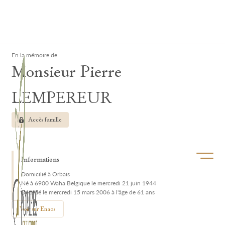
Lardau - Laffut Funérariums
Clos
En la mémoire de
Monsieur Pierre
LEMPEREUR
Accès famille
Ouvrir/f
Informations
Domicilié à Orbais
Né à 6900 Waha Belgique le mercredi 21 juin 1944
Décédé le mercredi 15 mars 2006 à l'âge de 61 ans
Voir sur Enaos