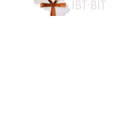
Accès famille
084 46 63 24
info@funerarium-lardau-laffut.be
Cookies
Vie privée