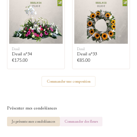
🕯
Allumez une bougie
Montrez votre soutien à la famille en
Deuil
Deuil
allumant symboliquement une bougie.
Deuil n°34
Deuil n°33
€175.00
€85.00
Votre prénom
Commander une composition
Votre nom
Présenter mes condoléances
Je présente mes condoléances
Commander des fleurs