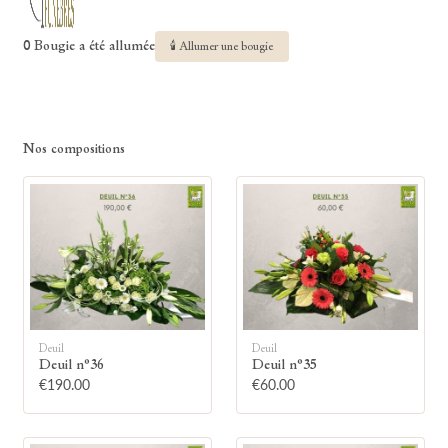
0 Bougie a été allumée
🕯 Allumer une bougie
Nos compositions
Deuil
Deuil
Deuil n°36
Deuil n°35
€190.00
€60.00