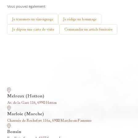
Vous pouvez également
🕯 Allumer ma bougie
Je transmets un témoignage
Je rédige un hommage
Je dépose une carte de visite
Commander un article funéraire
Nos funérariums
Melreux (Hotton)
Av. de la Gare 116, 6990 Hotton
Marloie (Marche)
Chaussée de Rochefort 116a, 6900 Marche-en-Famenne
Bonsin