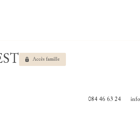
EST
Accès famille
084 46 63 24
inf