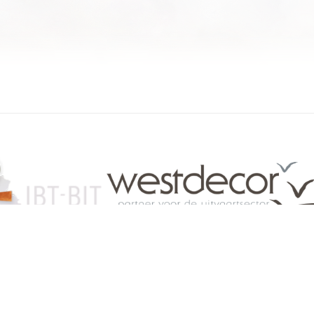
084 46 63 24
info@funerariu