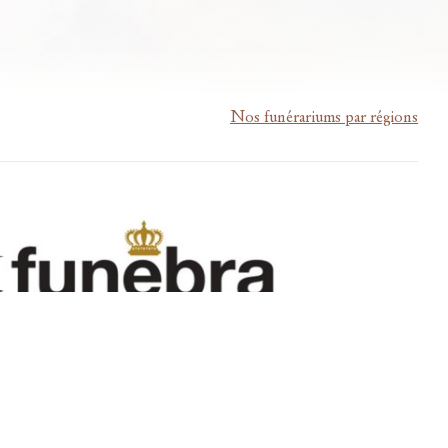
Nos funérariums par régions
m-lardau-laffut.be
Cookies
Vie privée
Disclaimer