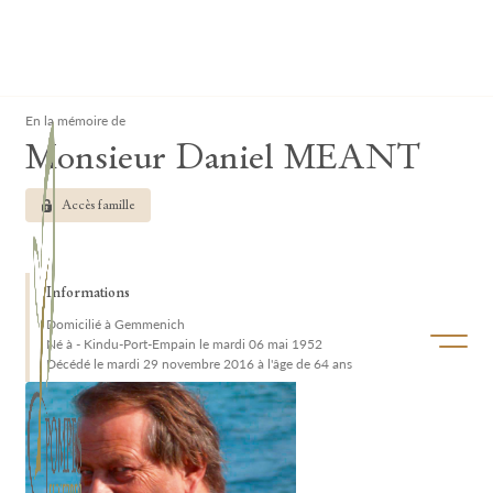
Lardau - Laffut Funérariums
Clos
En la mémoire de
Monsieur Daniel MEANT
Accès famille
Informations
Domicilié à Gemmenich
Ouvrir/f
Né à - Kindu-Port-Empain le mardi 06 mai 1952
Décédé le mardi 29 novembre 2016 à l'âge de 64 ans