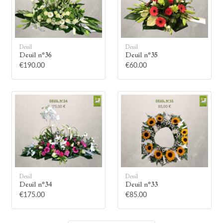
Deuil
Deuil
Deuil n°36
Deuil n°35
🕯
€190.00
€60.00
Allumez une bougie
Montrez votre soutien à la famille en
allumant symboliquement une bougie.
Votre prénom
Deuil
Deuil
Deuil n°34
Deuil n°33
€175.00
€85.00
Votre nom