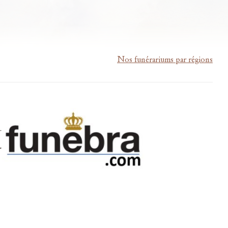
Nos funérariums par régions
m-lardau-laffut.be
Cookies
Vie privée
Disclaimer