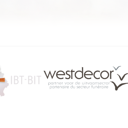
084 46 63 24
info@funerariu