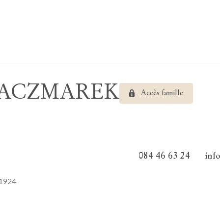
 KACZMAREK
Accès famille
084 46 63 24
inf
 1924