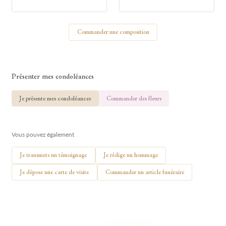
Votre nom
Commander une composition
🕯 Allumer ma bougie
Présenter mes condoléances
Je présente mes condoléances
Commander des fleurs
Vous pouvez également
Je transmets un témoignage
Je rédige un hommage
Je dépose une carte de visite
Commander un article funéraire