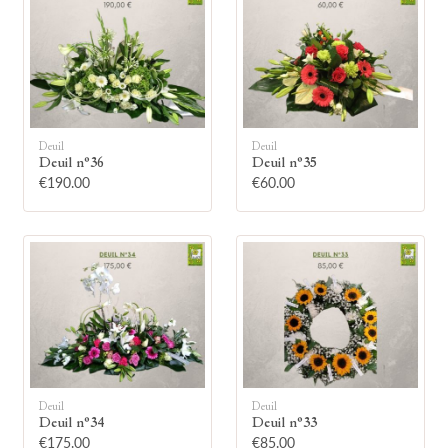
Deuil
Deuil
🕯
Deuil n°36
Deuil n°35
€190.00
€60.00
Allumez une bougie
Montrez votre soutien à la famille en
allumant symboliquement une bougie.
Votre prénom
Deuil
Deuil
Deuil n°34
Deuil n°33
€175.00
€85.00