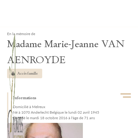
Lardau - Laffut Funérariums
Clos
En la mémoire de
Madame Marie-Jeanne VAN
AENROYDE
Accès famille
Ouvrir/f
Informations
Domicilié à Melreux
Né à 1070 Anderlecht Belgique le lundi 02 avril 1945
Décédé le mardi 18 octobre 2016 à l'âge de 71 ans