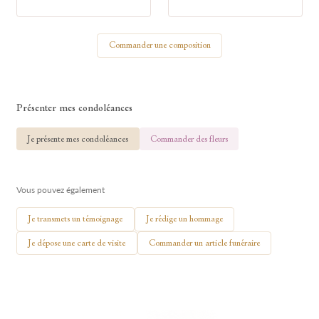
Votre nom
Commander une composition
🕯 Allumer ma bougie
Présenter mes condoléances
Je présente mes condoléances
Commander des fleurs
Vous pouvez également
Je transmets un témoignage
Je rédige un hommage
Je dépose une carte de visite
Commander un article funéraire