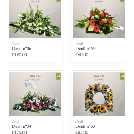
Deuil
Deuil
🕯
Deuil n°36
Deuil n°35
€190.00
€60.00
Allumez une bougie
Montrez votre soutien à la famille en
allumant symboliquement une bougie.
Votre prénom
Deuil
Deuil
Deuil n°34
Deuil n°33
€175.00
€85.00