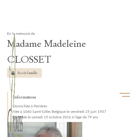
Lardau - Laffut Funérariums
Clos
En la mémoire de
Madame Madeleine
CLOSSET
Accès famille
Ouvrir/f
Informations
Domiciliée à Ferrières
Née à 1060 Saint-Gilles Belgique le vendredi 25 juin 1937
Décédée le samedi 15 octobre 2016 à l'âge de 79 ans