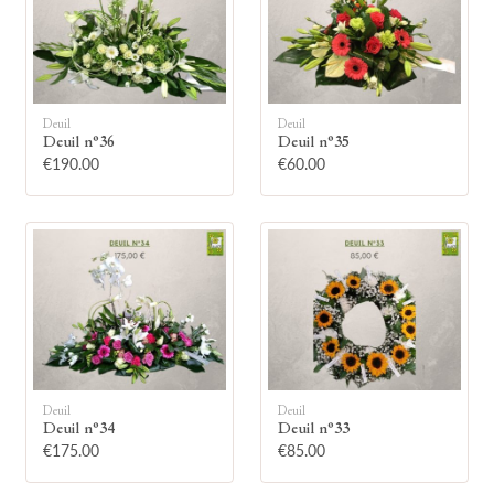
Deuil
Deuil
Deuil n°36
Deuil n°35
🕯
€190.00
€60.00
Allumez une bougie
Montrez votre soutien à la famille en
allumant symboliquement une bougie.
Votre prénom
Deuil
Deuil
Deuil n°34
Deuil n°33
€175.00
€85.00