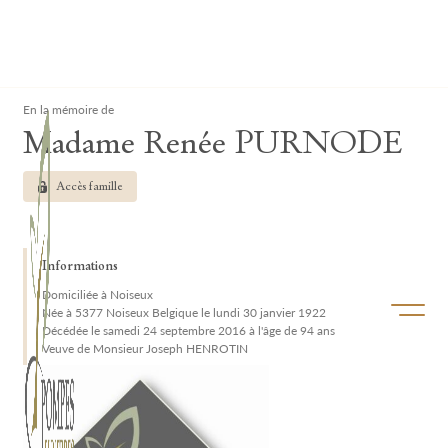
Lardau - Laffut Funérariums
Clos
En la mémoire de
Madame Renée PURNODE
Accès famille
Informations
Domiciliée à Noiseux
Ouvrir/f
Née à 5377 Noiseux Belgique le lundi 30 janvier 1922
Décédée le samedi 24 septembre 2016 à l'âge de 94 ans
Veuve de Monsieur Joseph HENROTIN