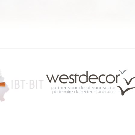
084 46 63 24
info@funerariu