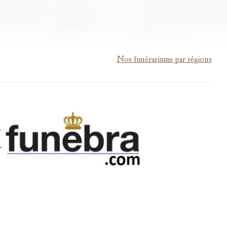
Nos funérariums par régions
m-lardau-laffut.be
Cookies
Vie privée
Disclaimer