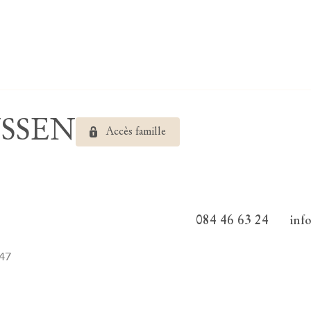
YSSEN
Accès famille
084 46 63 24
inf
947