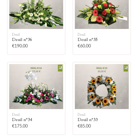
Deuil
Deuil
Deuil n°36
Deuil n°35
🕯
€190.00
€60.00
Allumez une bougie
Montrez votre soutien à la famille en
allumant symboliquement une bougie.
Votre prénom
Deuil
Deuil
Deuil n°34
Deuil n°33
€175.00
€85.00