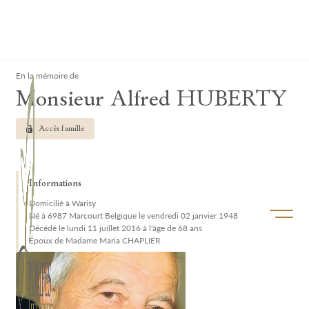
Lardau - Laffut Funérariums
Clos
En la mémoire de
Monsieur Alfred HUBERTY
Accès famille
Informations
Domicilié à Warisy
Ouvrir/f
Né à 6987 Marcourt Belgique le vendredi 02 janvier 1948
Décédé le lundi 11 juillet 2016 à l'âge de 68 ans
Époux de Madame Maria CHAPLIER