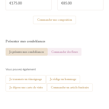
€175.00
€85.00
Votre nom
Commander une composition
🕯 Allumer ma bougie
Présenter mes condoléances
Je présente mes condoléances
Commander des fleurs
Vous pouvez également
Je transmets un témoignage
Je rédige un hommage
Je dépose une carte de visite
Commander un article funéraire