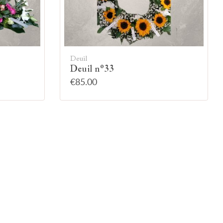
Deuil
Deuil n°33
€85.00