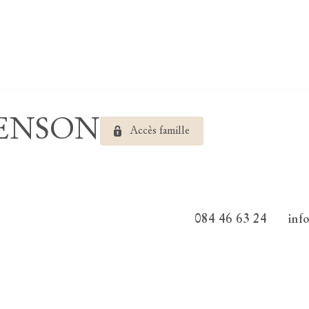
TRENSON
Accès famille
084 46 63 24
inf