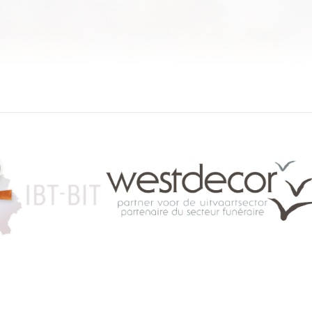
084 46 63 24
info@funerariu