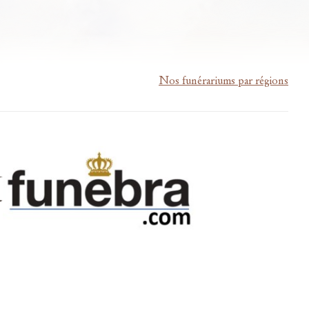
Nos funérariums par régions
m-lardau-laffut.be
Cookies
Vie privée
Disclaimer