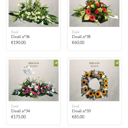
Deuil
Deuil
Deuil n°36
Deuil n°35
🕯
€190.00
€60.00
Allumez une bougie
Montrez votre soutien à la famille en
allumant symboliquement une bougie.
Votre prénom
Deuil
Deuil
Deuil n°34
Deuil n°33
€175.00
€85.00