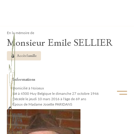
Lardau - Laffut Funérariums
Clos
En la mémoire de
Monsieur Emile SELLIER
Accès famille
Informations
Domicilié à Noiseux
Ouvrir/f
Né à 4500 Huy Belgique le dimanche 27 octobre 1946
Décédé le jeudi 10 mars 2016 à l'âge de 69 ans
Époux de Madame Josette PARIDANS