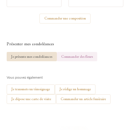
Votre nom
Commander une composition
🕯 Allumer ma bougie
Présenter mes condoléances
Je présente mes condoléances
Commander des fleurs
Vous pouvez également
Je transmets un témoignage
Je rédige un hommage
Je dépose une carte de visite
Commander un article funéraire