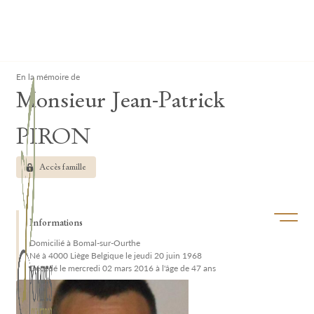
Lardau - Laffut Funérariums
Clos
En la mémoire de
Monsieur Jean-Patrick
PIRON
Accès famille
Ouvrir/f
Informations
Domicilié à Bomal-sur-Ourthe
Né à 4000 Liège Belgique le jeudi 20 juin 1968
Décédé le mercredi 02 mars 2016 à l'âge de 47 ans