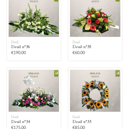
Deuil
Deuil
🕯
Deuil n°36
Deuil n°35
€190.00
€60.00
Allumez une bougie
Montrez votre soutien à la famille en
allumant symboliquement une bougie.
Votre prénom
Deuil
Deuil
Deuil n°34
Deuil n°33
€175.00
€85.00