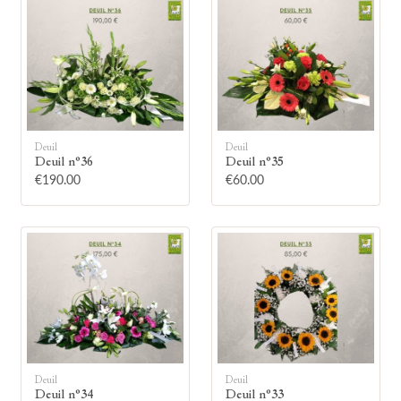
🕯
Deuil
Deuil
Deuil n°36
Deuil n°35
€190.00
€60.00
Allumez une bougie
Montrez votre soutien à la famille en
allumant symboliquement une bougie.
Votre prénom
Deuil
Deuil
Deuil n°34
Deuil n°33