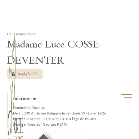
Lardau - Laffut Funérariums
Clos
En la mémoire de
Madame Luce COSSE-
DEVENTER
Accès famille
Ouvrir/f
Informations
Domicilié à Durbuy
Né à 5300 Andenne Belgique le vendredi 19 février 1926
Décédé le samedi 30 janvier 2016 à l'âge de 89 ans
Veuf de Monsieur Georges REMY