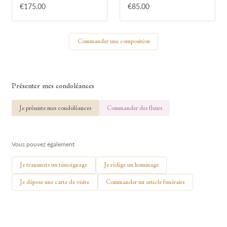
€175.00
€85.00
Votre nom
Commander une composition
🕯 Allumer ma bougie
Présenter mes condoléances
Je présente mes condoléances
Commander des fleurs
Vous pouvez également
Je transmets un témoignage
Je rédige un hommage
Je dépose une carte de visite
Commander un article funéraire