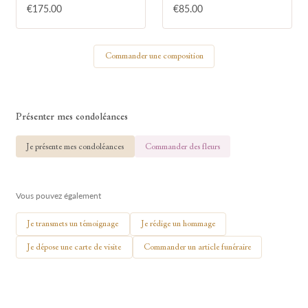
€175.00
€85.00
Votre nom
Commander une composition
🕯 Allumer ma bougie
Présenter mes condoléances
Je présente mes condoléances
Commander des fleurs
Vous pouvez également
Je transmets un témoignage
Je rédige un hommage
Je dépose une carte de visite
Commander un article funéraire