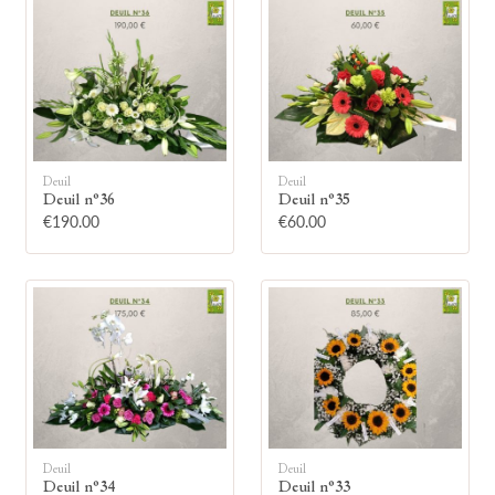
🕯
Deuil
Deuil
Deuil n°36
Deuil n°35
€190.00
€60.00
Allumez une bougie
Montrez votre soutien à la famille en
allumant symboliquement une bougie.
Votre prénom
Deuil
Deuil
Deuil n°34
Deuil n°33