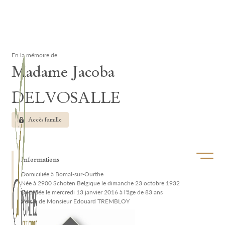
Lardau - Laffut Funérariums
Clos
En la mémoire de
Madame Jacoba
DELVOSALLE
Accès famille
Ouvrir/f
Informations
Domiciliée à Bomal-sur-Ourthe
Née à 2900 Schoten Belgique le dimanche 23 octobre 1932
Décédée le mercredi 13 janvier 2016 à l'âge de 83 ans
Veuve de Monsieur Edouard TREMBLOY