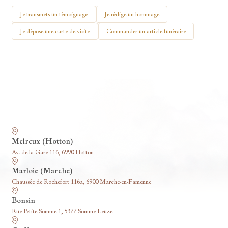
🕯 Allumer ma bougie
Je transmets un témoignage
Je rédige un hommage
Je dépose une carte de visite
Commander un article funéraire
Nos funérariums
Melreux (Hotton)
Av. de la Gare 116, 6990 Hotton
Marloie (Marche)
Chaussée de Rochefort 116a, 6900 Marche-en-Famenne
Bonsin
Rue Petite-Somme 1, 5377 Somme-Leuze