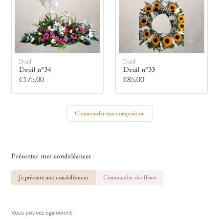
🕯
Allumez une bougie
Deuil
Deuil
Montrez votre soutien à la famille en
Deuil n°34
Deuil n°33
allumant symboliquement une bougie.
€175.00
€85.00
Votre prénom
Commander une composition
Présenter mes condoléances
Votre nom
Je présente mes condoléances
Commander des fleurs
Vous pouvez également