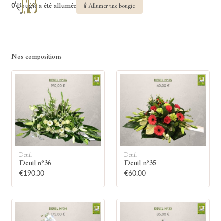
0 Bougie a été allumée
🕯 Allumer une bougie
Nos compositions
Deuil
Deuil
Deuil n°36
Deuil n°35
€190.00
€60.00