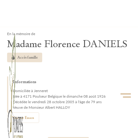
Lardau - Laffut Funérariums
Clos
En la mémoire de
Madame Florence DANIELS
Accès famille
Informations
Domiciliée à Jenneret
Ouvrir/f
Née à 4171 Poulseur Belgique le dimanche 08 août 1926
Décédée le vendredi 28 octobre 2005 à l'âge de 79 ans
Veuve de Monsieur Albert HALLOY
Voir sur Enaos