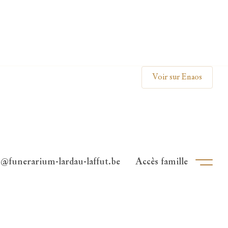
Clos
Voir sur Enaos
o@funerarium-lardau-laffut.be
Accès famille
Ouvri