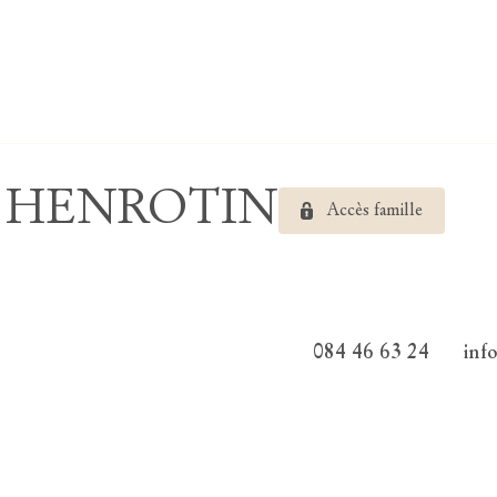
se HENROTIN
Accès famille
084 46 63 24
inf