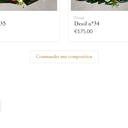
Allumez une bougie
Deuil
°35
Deuil n°34
€175.00
Montrez votre soutien à la famille en allumant
symboliquement une bougie.
Commander une composition
Votre prénom
Votre nom
🕯 Allumer ma bougie