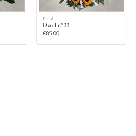
Deuil
Deuil n°33
€85.00